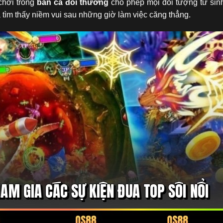
chơi trong
bắn cá đổi thưởng
cho phép mọi đối tượng từ sin
 tìm thấy niềm vui sau những giờ làm việc căng thẳng.