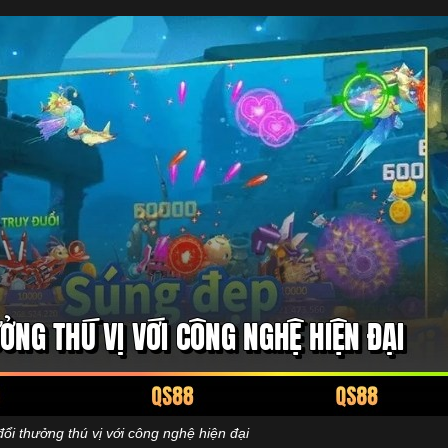
i thưởng thú vị với công nghệ hiện đại