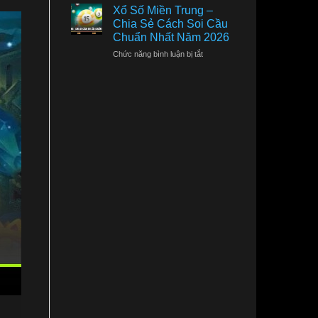
Số
Sinh
Nay
Xổ Số Miền Trung –
Miền
Tử
Chia Sẻ Cách Soi Cầu
Nam
Kịch
Chuẩn Nhất Năm 2026
–
Tính
ở
Chức năng bình luận bị tắt
Hành
Và
Xổ
Trình
Hấp
Số
Chinh
Dẫn
Miền
Phục
Nhất
Trung
Giải
–
Thưởng
Chia
Đặc
Sẻ
Biệt
Cách
Soi
Cầu
Chuẩn
Nhất
Năm
2026