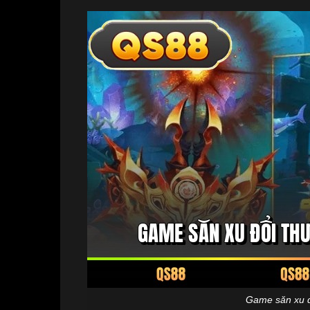
Game săn xu đổ