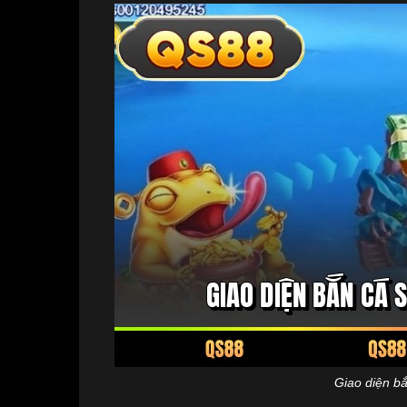
Giao diện bắ