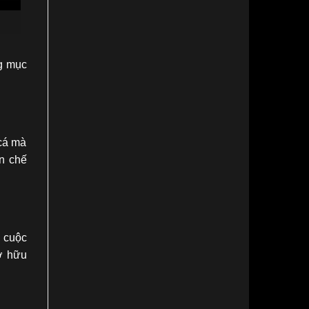
ng mục
 cá mà
n chế
c cuộc
ở hữu