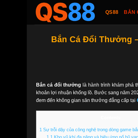
Bỏ
qua
QS88
BẮN 
nội
dung
Bắn Cá Đổi Thưởng 
Bắn cá đổi thưởng
là hành trình khám phá t
khoản lợi nhuận khổng lồ. Bước sang năm 2026,
đem đến không gian săn thưởng đẳng cấp tại
Contents
1
Sự trỗi dậy của công nghệ trong dòng game bắ
1.1
Kho vũ khí đa năng và hiệu ứng nổ hũ van