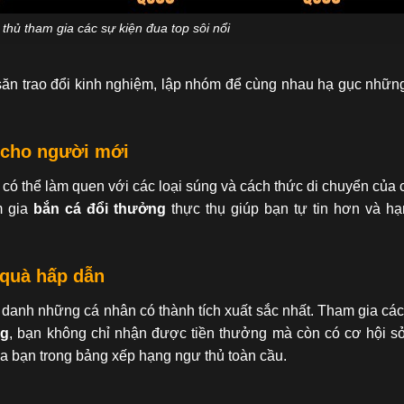
hủ tham gia các sự kiện đua top sôi nổi
 săn trao đổi kinh nghiệm, lập nhóm để cùng nhau hạ gục nhữ
 cho người mới
 có thể làm quen với các loại súng và cách thức di chuyển của
m gia
bắn cá đổi thưởng
thực thụ giúp bạn tự tin hơn và hạ
 quà hấp dẫn
h danh những cá nhân có thành tích xuất sắc nhất. Tham gia cá
ng
, bạn không chỉ nhận được tiền thưởng mà còn có cơ hội s
a bạn trong bảng xếp hạng ngư thủ toàn cầu.