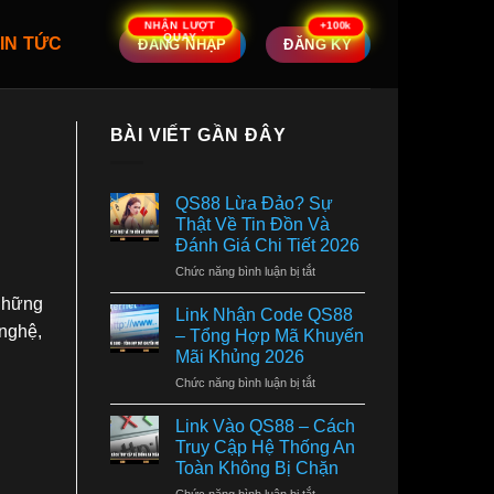
IN TỨC
ĐĂNG NHẬP
ĐĂNG KÝ
BÀI VIẾT GẦN ĐÂY
QS88 Lừa Đảo? Sự
Thật Về Tin Đồn Và
Đánh Giá Chi Tiết 2026
ở
Chức năng bình luận bị tắt
QS88
 những
Lừa
Link Nhận Code QS88
Đảo?
 nghệ,
– Tổng Hợp Mã Khuyến
Sự
Mãi Khủng 2026
Thật
ở
Chức năng bình luận bị tắt
Về
Link
Tin
Nhận
Đồn
Link Vào QS88 – Cách
Code
Và
Truy Cập Hệ Thống An
QS88
Đánh
Toàn Không Bị Chặn
–
Giá
ở
Chức năng bình luận bị tắt
Tổng