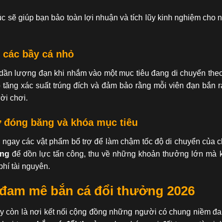
lúc sẽ giúp bạn bảo toàn lợi nhuận và tích lũy kinh nghiệm cho
 các bầy cá nhỏ
g dần lượng đạn khi nhắm vào một mục tiêu đang di chuyển the
 tăng xác suất trúng đích và đảm bảo rằng mỗi viên đạn bắn 
ời chơi.
ư đóng băng và khóa mục tiêu
g ngay các vật phẩm bổ trợ để làm chậm tốc độ di chuyển của 
ởng
để dồn lực tấn công, thu về những khoản thưởng lớn mà 
phí tài nguyên.
ẻ đam mê bắn cá đổi thưởng 2026
, đây còn là nơi kết nối cộng đồng những người có chung niềm 