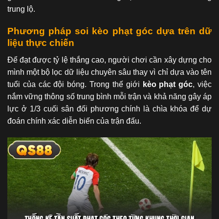
trung lộ.
Phương pháp soi kèo phạt góc dựa trên dữ
liệu thực chiến
Để đạt được tỷ lệ thắng cao, người chơi cần xây dựng cho
mình một bộ lọc dữ liệu chuyên sâu thay vì chỉ dựa vào tên
tuổi của các đội bóng. Trong thế giới
kèo phạt góc
, việc
nắm vững thông số trung bình mỗi trận và khả năng gây áp
lực ở 1/3 cuối sân đối phương chính là chìa khóa để dự
đoán chính xác diễn biến của trận đấu.