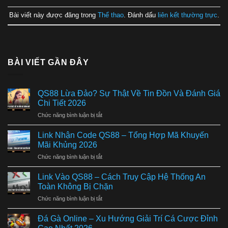
Bài viết này được đăng trong
Thể thao
. Đánh dấu
liên kết thường trực
.
BÀI VIẾT GẦN ĐÂY
QS88 Lừa Đảo? Sự Thật Về Tin Đồn Và Đánh Giá
Chi Tiết 2026
ở
Chức năng bình luận bị tắt
QS88
Lừa
Link Nhận Code QS88 – Tổng Hợp Mã Khuyến
Đảo?
Mãi Khủng 2026
Sự
ở
Chức năng bình luận bị tắt
Thật
Link
Về
Nhận
Tin
Link Vào QS88 – Cách Truy Cập Hệ Thống An
Code
Đồn
Toàn Không Bị Chặn
QS88
Và
ở
Chức năng bình luận bị tắt
–
Đánh
Link
Tổng
Giá
Vào
Hợp
Đá Gà Online – Xu Hướng Giải Trí Cá Cược Đỉnh
Chi
QS88
Mã
Tiết