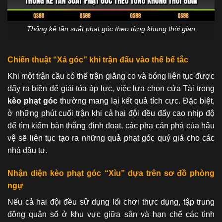
Thống kê tần suất phạt góc theo từng khung thời gian
Chiến thuật “Xả góc” khi trận đấu vào thế bế tắc
Khi một trận cầu có thế trận giằng co và bóng liên tục được
đẩy ra biên để giải tỏa áp lực, việc lựa chọn cửa Tài trong
kèo phạt góc
thường mang lại kết quả tích cực. Đặc biệt,
ở những phút cuối trận khi cả hai đội đều đẩy cao nhịp độ
để tìm kiếm bàn thắng định đoạt, các pha cản phá của hậu
vệ sẽ liên tục tạo ra những quả phạt góc quý giá cho các
nhà đầu tư.
Nhận diện kèo phạt góc “Xỉu” dựa trên sơ đồ phòng
ngự
Nếu cả hai đội đều sử dụng lối chơi thực dụng, tập trung
đông quân số ở khu vực giữa sân và hạn chế các tình