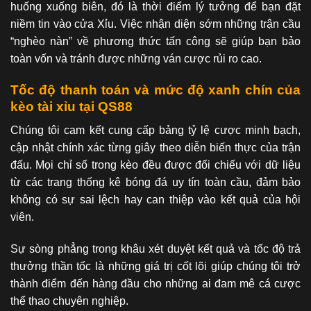
huống xuống biên, đó là thời điểm lý tưởng để bạn đặt
niềm tin vào cửa Xỉu. Việc nhận diện sớm những trận cầu
“nghèo nàn” về phương thức tấn công sẽ giúp bạn bảo
toàn vốn và tránh được những ván cược rủi ro cao.
Tốc độ thanh toán và mức độ xanh chín của
kèo tài xỉu tại QS88
Chúng tôi cam kết cung cấp bảng tỷ lệ cược minh bạch,
cập nhật chính xác từng giây theo diễn biến thực của trận
đấu. Mọi chỉ số trong kèo đều được đối chiếu với dữ liệu
từ các trang thống kê bóng đá uy tín toàn cầu, đảm bảo
không có sự sai lệch hay can thiệp vào kết quả của hội
viên.
Sự sòng phẳng trong khâu xét duyệt kết quả và tốc độ trả
thưởng thần tốc là những giá trị cốt lõi giúp chúng tôi trở
thành điểm đến hàng đầu cho những ai đam mê cá cược
thể thao chuyên nghiệp.