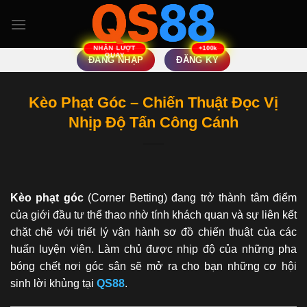
Bỏ
qua
nội
dung
ĐĂNG NHẬP
ĐĂNG KÝ
Kèo Phạt Góc – Chiến Thuật Đọc Vị
Nhịp Độ Tấn Công Cánh
Kèo phạt góc
(Corner Betting) đang trở thành tâm điểm
của giới đầu tư thể thao nhờ tính khách quan và sự liên kết
chặt chẽ với triết lý vận hành sơ đồ chiến thuật của các
huấn luyện viên. Làm chủ được nhịp độ của những pha
bóng chết nơi góc sân sẽ mở ra cho bạn những cơ hội
sinh lời khủng tại
QS88
.